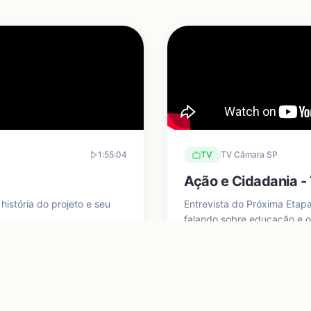
1:55:04
TV
TV Câmara SP
Ação e Cidadania 
istória do projeto e seu
Entrevista do Próxima Etap
falando sobre educação e o