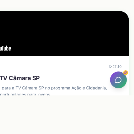
Sou Educador
Quero levar o PE para minha escola
Sou Empresa
Quero apoiar a educação
27:10
- TV Câmara SP
a para a TV Câmara SP no programa Ação e Cidadania,
portunidades para jovens.